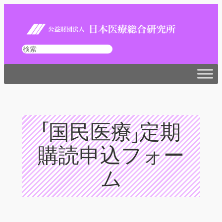
内
容
を
ス
検
キ
索
ッ
プ
「国民医療」定期
購読申込フォー
ム